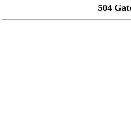
504 Gat