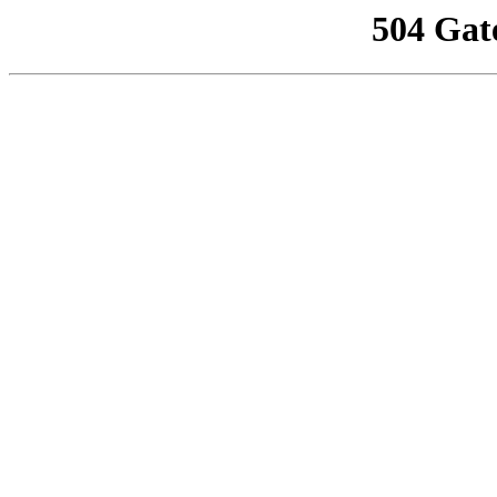
504 Gat