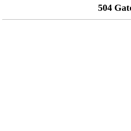
504 Gat