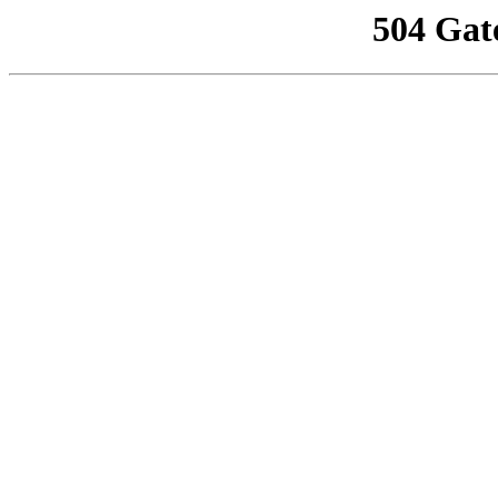
504 Gat